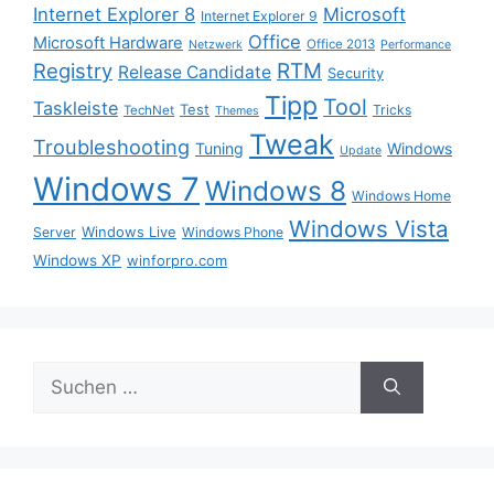
Internet Explorer 8
Microsoft
Internet Explorer 9
Office
Microsoft Hardware
Office 2013
Netzwerk
Performance
Registry
RTM
Release Candidate
Security
Tipp
Tool
Taskleiste
Test
Tricks
TechNet
Themes
Tweak
Troubleshooting
Tuning
Windows
Update
Windows 7
Windows 8
Windows Home
Windows Vista
Windows Live
Server
Windows Phone
Windows XP
winforpro.com
Suche
nach: