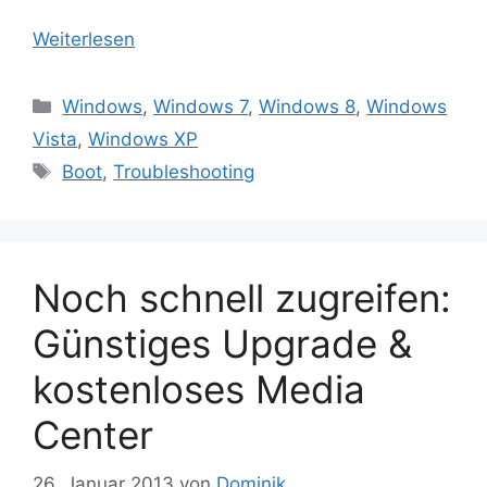
Weiterlesen
Kategorien
Windows
,
Windows 7
,
Windows 8
,
Windows
Vista
,
Windows XP
Schlagwörter
Boot
,
Troubleshooting
Noch schnell zugreifen:
Günstiges Upgrade &
kostenloses Media
Center
26. Januar 2013
von
Dominik