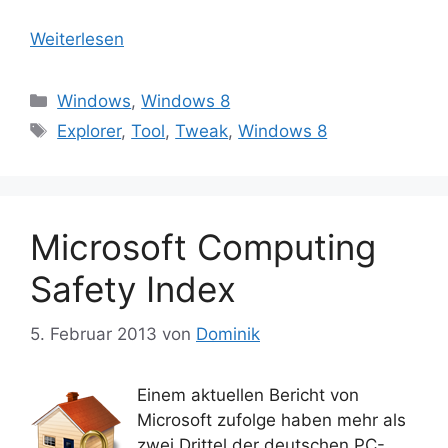
Weiterlesen
Kategorien
Windows
,
Windows 8
Schlagwörter
Explorer
,
Tool
,
Tweak
,
Windows 8
Microsoft Computing
Safety Index
5. Februar 2013
von
Dominik
Einem aktuellen Bericht von
Microsoft zufolge haben mehr als
zwei Drittel der deutschen PC-