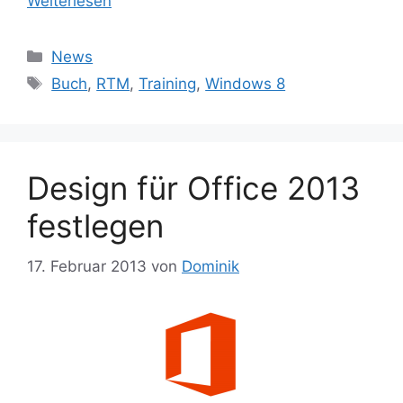
Weiterlesen
Kategorien
News
Schlagwörter
Buch
,
RTM
,
Training
,
Windows 8
Design für Office 2013
festlegen
17. Februar 2013
von
Dominik