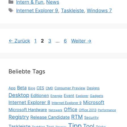
Kategorien
Intern & Fun
,
News
Schlagwörter
Internet Explorer 9
,
Taskleiste
,
Windows 7
Seite
Seite
Seite
Seite
←
Zurück
1
2
3
…
6
Weiter
→
Beliebte Tags
Beta
App
CES
Consumer Preview
Designs
Bing
CMD
Desktop
Editionen
Event
Energie
Explorer
Gadgets
Internet Explorer 8
Microsoft
Internet Explorer 9
Office
Microsoft Hardware
Office 2013
Netzwerk
Performance
Registry
RTM
Release Candidate
Security
Tipp
Tool
Taskleiste
Test
Tricks