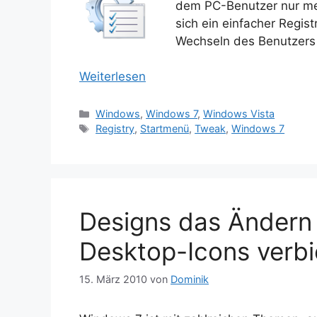
dem PC-Benutzer nur mehr
sich ein einfacher Regi
Wechseln des Benutzers b
Weiterlesen
Kategorien
Windows
,
Windows 7
,
Windows Vista
Schlagwörter
Registry
,
Startmenü
,
Tweak
,
Windows 7
Designs das Ändern
Desktop-Icons verbi
15. März 2010
von
Dominik