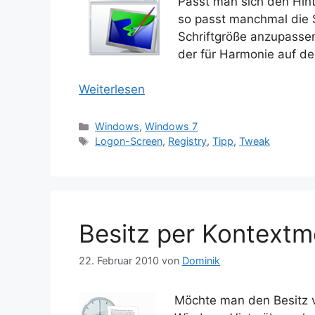
Passt man sich den Hin
so passt manchmal die S
Schriftgröße anzupassen
der für Harmonie auf d
Weiterlesen
Kategorien
Windows
,
Windows 7
Schlagwörter
Logon-Screen
,
Registry
,
Tipp
,
Tweak
Besitz per Kontext
22. Februar 2010
von
Dominik
Möchte man den Besitz 