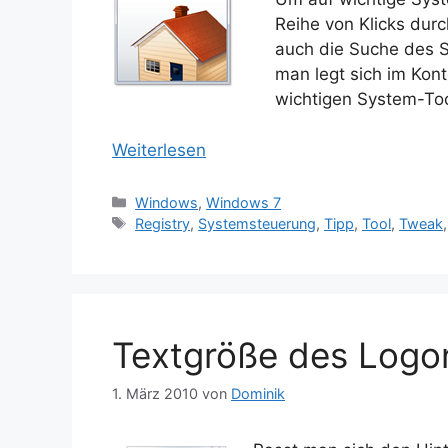
Reihe von Klicks dur
auch die Suche des 
man legt sich im Kon
wichtigen System-Too
Weiterlesen
Kategorien
Windows
,
Windows 7
Schlagwörter
Registry
,
Systemsteuerung
,
Tipp
,
Tool
,
Tweak
Textgröße des Logo
1. März 2010
von
Dominik