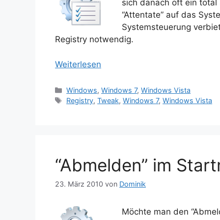
sich danach oft ein tota
“Attentate” auf das Syst
Systemsteuerung verbieten.
Registry notwendig.
Weiterlesen
Kategorien
Windows
,
Windows 7
,
Windows Vista
Schlagwörter
Registry
,
Tweak
,
Windows 7
,
Windows Vista
“Abmelden” im Star
23. März 2010
von
Dominik
Möchte man den “Abmeld