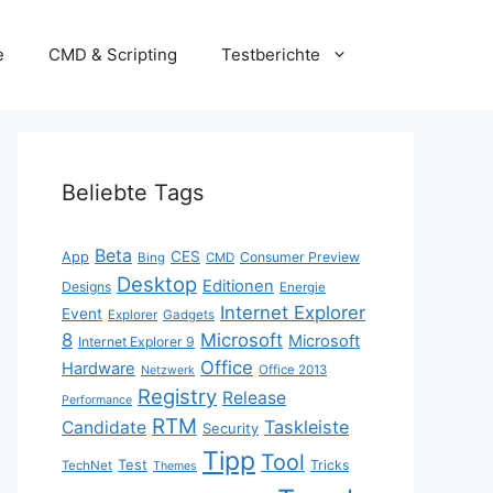
e
CMD & Scripting
Testberichte
Beliebte Tags
Beta
App
CES
Consumer Preview
Bing
CMD
Desktop
Editionen
Designs
Energie
Internet Explorer
Event
Explorer
Gadgets
8
Microsoft
Microsoft
Internet Explorer 9
Office
Hardware
Office 2013
Netzwerk
Registry
Release
Performance
RTM
Taskleiste
Candidate
Security
Tipp
Tool
Test
Tricks
TechNet
Themes