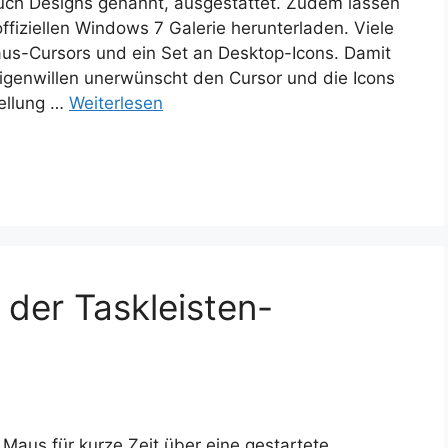
uch Designs genannt, ausgestattet. Zudem lassen
offiziellen Windows 7 Galerie herunterladen. Viele
aus-Cursors und ein Set an Desktop-Icons. Damit
Eigenwillen unerwünscht den Cursor und die Icons
tellung …
Weiterlesen
der Taskleisten-
 Maus für kurze Zeit über eine gestartete