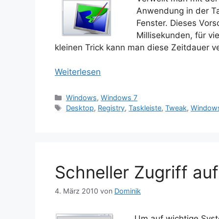
Anwendung in der Tas
Fenster. Dieses Vor
Millisekunden, für vi
kleinen Trick kann man diese Zeitdauer v
Weiterlesen
Kategorien
Windows
,
Windows 7
Schlagwörter
Desktop
,
Registry
,
Taskleiste
,
Tweak
,
Window
Schneller Zugriff au
4. März 2010
von
Dominik
Um auf wichtige Syst