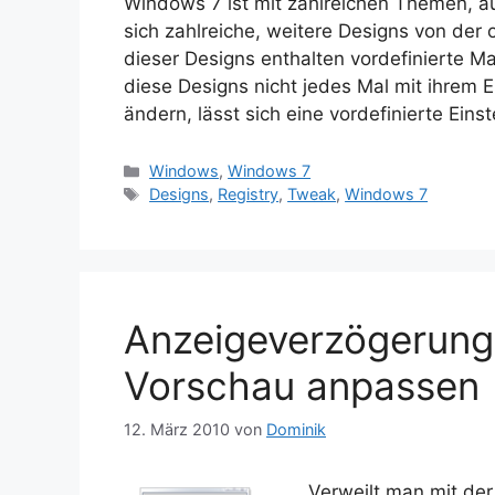
Windows 7 ist mit zahlreichen Themen, a
sich zahlreiche, weitere Designs von der 
dieser Designs enthalten vordefinierte M
diese Designs nicht jedes Mal mit ihrem 
ändern, lässt sich eine vordefinierte Eins
Kategorien
Windows
,
Windows 7
Schlagwörter
Designs
,
Registry
,
Tweak
,
Windows 7
Anzeigeverzögerung 
Vorschau anpassen
12. März 2010
von
Dominik
Verweilt man mit der