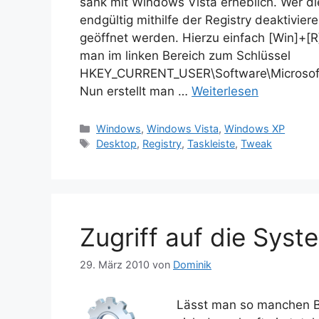
sank mit Windows Vista erheblich. Wer di
endgültig mithilfe der Registry deaktivie
geöffnet werden. Hierzu einfach [Win]+[R]
man im linken Bereich zum Schlüssel
HKEY_CURRENT_USER\Software\Microsoft
Nun erstellt man …
Weiterlesen
Kategorien
Windows
,
Windows Vista
,
Windows XP
Schlagwörter
Desktop
,
Registry
,
Taskleiste
,
Tweak
Zugriff auf die Sys
29. März 2010
von
Dominik
Lässt man so manchen Be